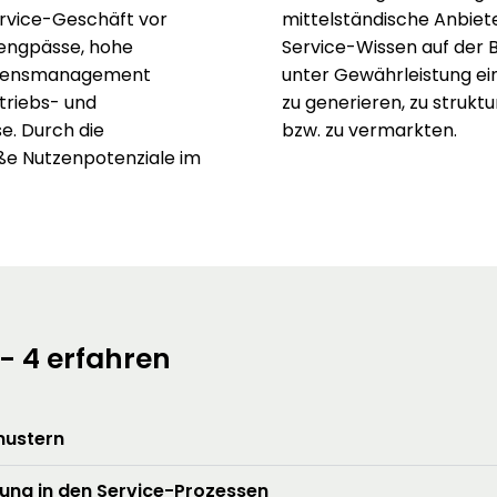
ervice-Geschäft vor
mittelständische Anbiete
rengpässe, hohe
Service-Wissen auf der B
issensmanagement
unter Gewährleistung ei
triebs- und
zu generieren, zu struktu
e. Durch die
bzw. zu vermarkten.
oße Nutzenpotenziale im
 - 4 erfahren
mustern
tung in den Service-Prozessen